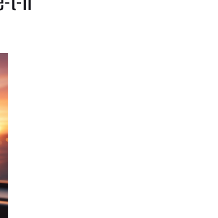
-t-il