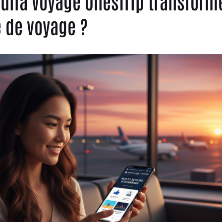
ila voyage OnesTrip transforme
e de voyage ?