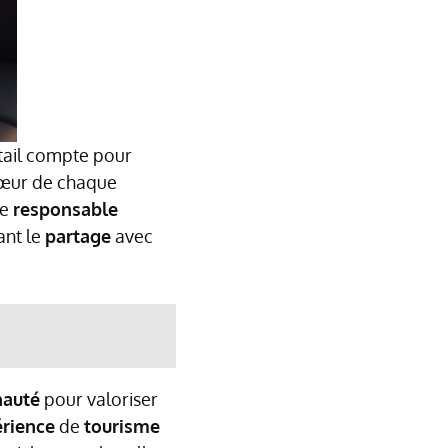
tail compte pour
cœur de chaque
he
responsable
ant le
partage
avec
auté
pour valoriser
rience
de
tourisme