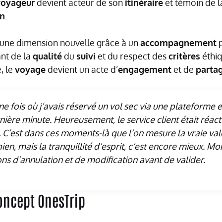
voyageur
devient acteur de son
itinéraire
et témoin de la
on
.
une dimension nouvelle grâce à un
accompagnement
p
nt de la
qualité
du
suivi
et du respect des
critères
éthiq
, le
voyage
devient un acte d’
engagement
et de
parta
ne fois où j’avais réservé un vol sec via une plateforme
nière minute. Heureusement, le service client était réactif
. C’est dans ces moments-là que l’on mesure la vraie va
bien, mais la tranquillité d’esprit, c’est encore mieux. Mo
ions d’annulation et de modification avant de valider.
concept OnesTrip